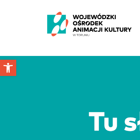
'
Otwórz pasek narzędzi