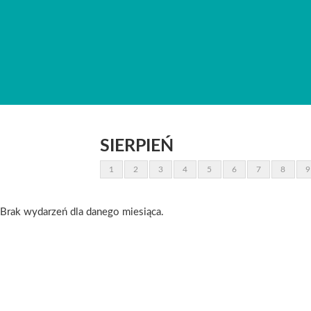
SIERPIEŃ
1
2
3
4
5
6
7
8
9
Brak wydarzeń dla danego miesiąca.