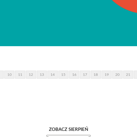
10
11
12
13
14
15
16
17
18
19
20
21
ZOBACZ SIERPIEŃ