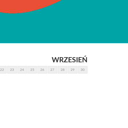
WRZESIEŃ
22
23
24
25
26
27
28
29
30