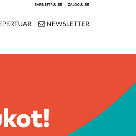
ZAREJESTRUJ SIĘ
ZALOGUJ SIĘ
0
EPERTUAR
NEWSLETTER
0,00
PLN
14
53