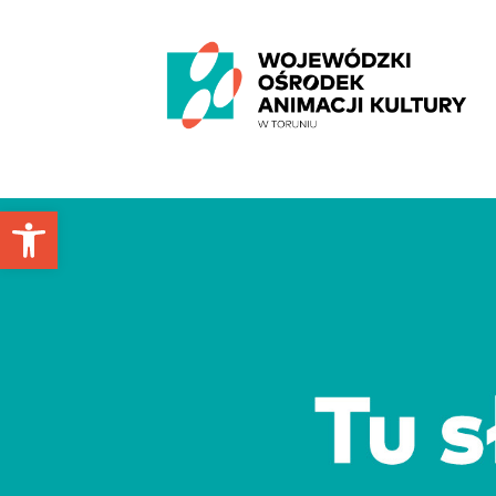
'
Otwórz pasek narzędzi