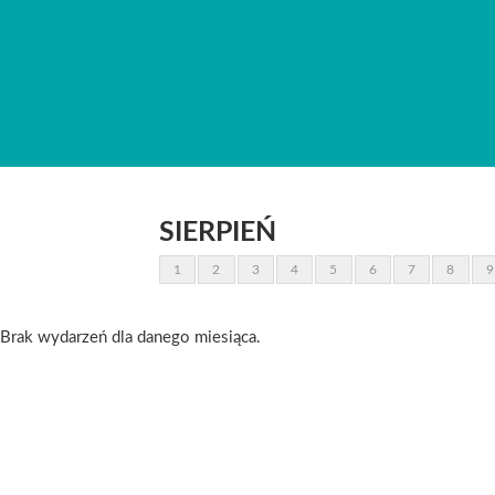
SIERPIEŃ
1
2
3
4
5
6
7
8
9
Brak wydarzeń dla danego miesiąca.