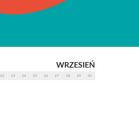
WRZESIEŃ
22
23
24
25
26
27
28
29
30