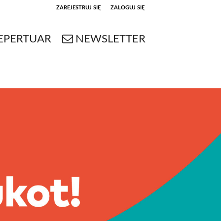
ZAREJESTRUJ SIĘ
ZALOGUJ SIĘ
0
EPERTUAR
NEWSLETTER
0,00
PLN
14
53