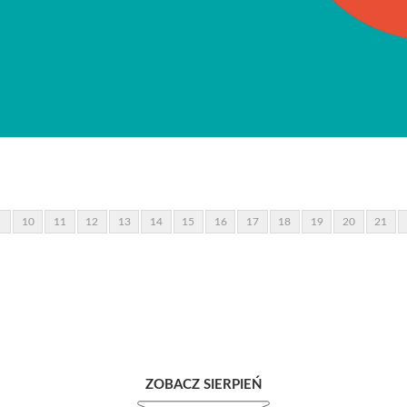
10
11
12
13
14
15
16
17
18
19
20
21
ZOBACZ SIERPIEŃ