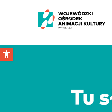
'
Otwórz pasek narzędzi