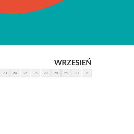
WRZESIEŃ
23
24
25
26
27
28
29
30
31