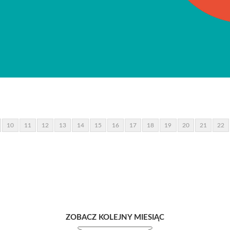
10
11
12
13
14
15
16
17
18
19
20
21
22
ZOBACZ KOLEJNY MIESIĄC