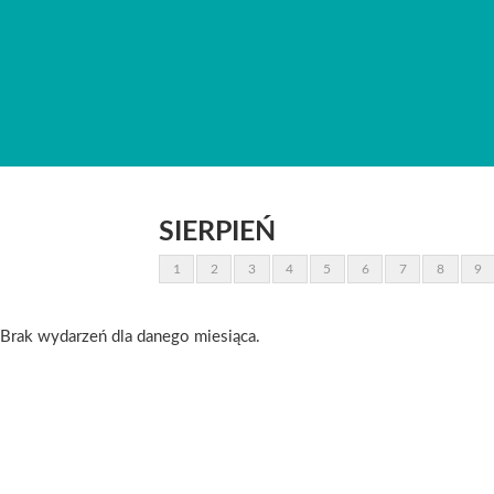
SIERPIEŃ
1
2
3
4
5
6
7
8
9
Brak wydarzeń dla danego miesiąca.