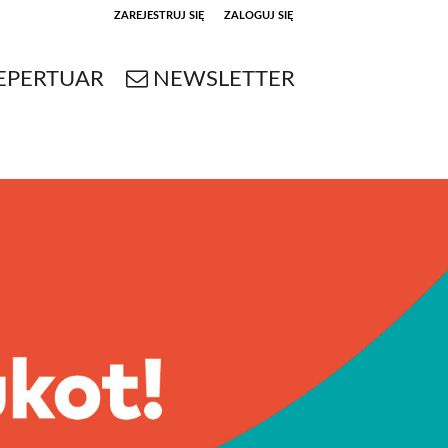
ZAREJESTRUJ SIĘ
ZALOGUJ SIĘ
0
EPERTUAR
NEWSLETTER
0,00
PLN
14
53