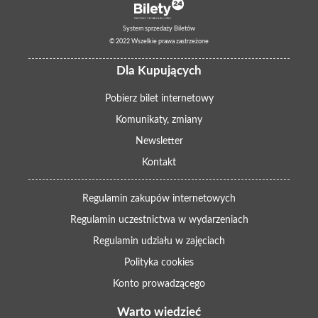
Dla kogo?
Warsztaty kierujemy do kobiet powyżej 16 roku życia
System sprzedaży Biletów
mieszkających w województwie kujawsko-pomorskim.
© 2022 Wszelkie prawa zastrzeżone
Zapisy:
Dla Kupujących
Aby zapisać się na warsztat, kup bilet w cenie 50 zł. Ilość miejsc
jest ograniczona.
Pobierz bilet internetowy
Wydarzenie odbywa się w ramach
Festiwalu Zapomnianych
Komunikaty, zmiany
Kultur: Budowniczki. Herstorie kobiet odważnych
dofinansowanego
ze środków Samorządu Województwa Kujawsko-Pomorskiego.
Newsletter
Wydarzenie jest częścią obchodów Roku Kobiet Odważnych.
Kontakt
Regulamin zakupów internetowych
Regulamin uczestnictwa w wydarzeniach
Regulamin udziału w zajęciach
Polityka cookies
Konto prowadzącego
Warto wiedzieć