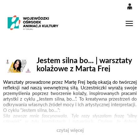
0
'
0,00
Gł
PLN
14
53
Jestem silna bo... | warsztaty
kolażowe z Martą Frej
Warsztaty prowadzone przez Martę Frej będą okazją do twórczej
refleksji nad naszą wewnętrzną siłą. Uczestniczki wyrażą swoje
przemyślenia poprzez tworzenie kolaży, inspirowanych pracami
artystki z cyklu „Jestem silna, bo...”. To kreatywna przestrzeń do
odkrywania własnych źródeł mocy i ich artystycznej interpretacji.
O cyklu “Jestem silna, bo…”:
Siła zawsze mnie fascynowała. Tyle razy słyszałam frazę "silny
człowiek", w tylu kontekstach i sytuacjach. Czułam, że dobrze
być silną osobą, że większość tego pragnie, a świat nagradza.
czytaj więcej
Tylko co to znaczy? Bo nie o siłę fizyczną przecież chodzi,
przynajmniej nie tylko. Projekt #jestemsilnabo trochę przybliżył mnie